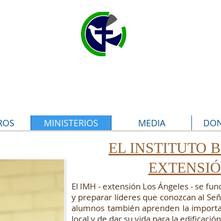
RISTIANA HEBRÓN LOS
ROS
MINISTERIOS
MEDIA
DON
EL INSTITUTO 
EXTENSIÓ
El IMH - extensión Los Ángeles - se fu
y preparar líderes que conozcan al Señ
alumnos también aprenden la importan
local y de dar su vida para la edificació