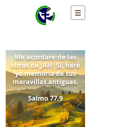
MISIÓN CRISTIANA
HEBRÓN LOS ÁNGELES
Me acordaré de las
obras de JAH; Sí, haré
yo memoria de tus
maravillas antiguas.
Salmo 77.9